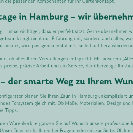
en die passenden Komponenten für Ihr Gartenkonzept.
age in Hamburg – wir übernehm
 – umso wichtiger, dass er perfekt sitzt. Gerne übernehmen wi
team bringt nicht nur Erfahrung mit, sondern auch alles, was
utomatik, wird passgenau installiert, selbst auf herausforder
, ob alles Ihren Vorstellungen entspricht. Mit unserem „Alles
stpreise, präzise Arbeit und ein Service, der überzeugt: Ihr Za
 – der smarte Weg zu Ihrem Wu
onfigurator planen Sie Ihren Zaun in Hamburg unkompliziert 
ndes Torsystem gleich mit. Ob Maße, Materialien, Design und F
he Tipps.
n den Warenkorb, ergänzen Sie auf Wunsch unsere professione
Unser Team steht Ihnen bei Fragen jederzeit zur Seite. Ob klei