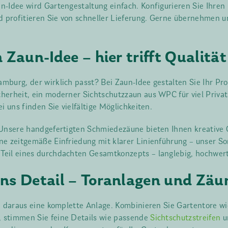
n-Idee wird Gartengestaltung einfach. Konfigurieren Sie Ihre
d profitieren Sie von schneller Lieferung. Gerne übernehmen un
Zaun-Idee – hier trifft Qualität
burg, der wirklich passt? Bei Zaun-Idee gestalten Sie Ihr Proj
herheit, ein moderner Sichtschutzzaun aus WPC für viel Priva
i uns finden Sie vielfältige Möglichkeiten.
 Unsere handgefertigten Schmiedezäune bieten Ihnen kreative 
ne zeitgemäße Einfriedung mit klarer Linienführung – unser So
Teil eines durchdachten Gesamtkonzepts – langlebig, hochwer
 ins Detail – Toranlagen und Zä
d daraus eine komplette Anlage. Kombinieren Sie Gartentore wi
 stimmen Sie feine Details wie passende
Sichtschutzstreifen
u