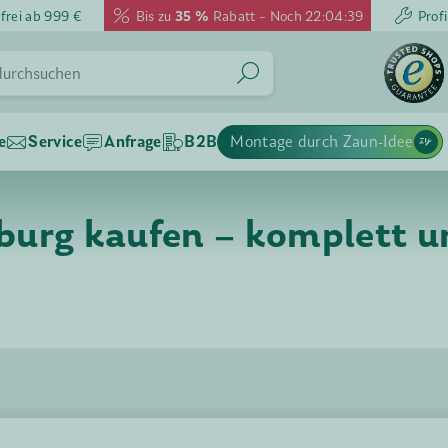
frei ab 999 €
Bis zu
35 %
Rabatt – Noch
22:04:37
Profi
e
Service
Anfrage
B2B
Montage durch Zaun-Idee
urg kaufen – komplett un