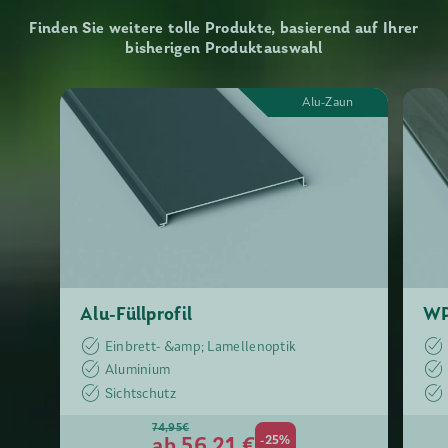
Finden Sie weitere tolle Produkte, basierend auf Ihrer
bisherigen Produktauswahl
Alu-Zaun
Alu-Füllprofil
WP
Einbrett- &amp; Lamellenoptik
Aluminium
Sichtschutz
74,95€
ab 56,21 €
-25%