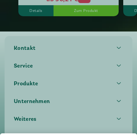
Details
Zum Produkt
D
Kontakt
Service
Produkte
Unternehmen
Weiteres
Auszeichnungen