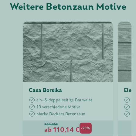
Weitere Betonzaun Motive
Casa Borsika
Eleg
ein- & doppelseitige Bauweise
ei
19 verschiedene Motive
19
Marke Beckers Betonzaun
Ma
146,85€
ab 110,14 €
-25%