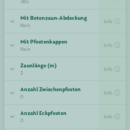
385
Mit Betonzaun-Abdeckung
385
770
Info
Nein
1155
1540
Mit Pfostenkappen
Nein
Ja
Info
1925
2310
Nein
Zaunlänge (m)
Nein
Ja
Info
2
Anzahl Zwischenpfosten
Info
0
Anzahl Eckpfosten
Info
0