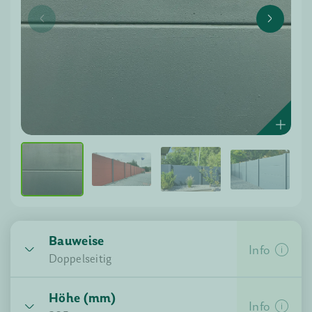
Bauweise
Info
Doppelseitig
Höhe (mm)
Einseitig
Doppelseitig
Info