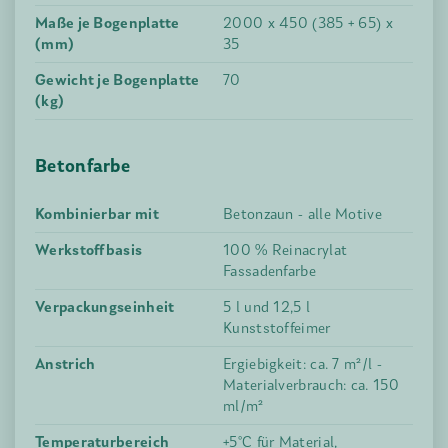
Maße je Bogenplatte
2000 x 450 (385 + 65) x
(mm)
35
Gewicht je Bogenplatte
70
(kg)
Betonfarbe
Kombinierbar mit
Betonzaun - alle Motive
Werkstoffbasis
100 % Reinacrylat
Fassadenfarbe
Verpackungseinheit
5 l und 12,5 l
Kunststoffeimer
Anstrich
Ergiebigkeit: ca. 7 m²/l -
Materialverbrauch: ca. 150
ml/m²
Temperaturbereich
+5°C für Material,