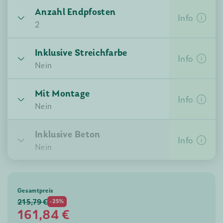
Anzahl Endpfosten
Info
2
Inklusive Streichfarbe
Info
Nein
Mit Montage
Info
Nein
Inklusive Beton
Nein
Ja
Info
Nein
Nein
Ja
Gesamtpreis
215,79 €
-25%
161,84
€