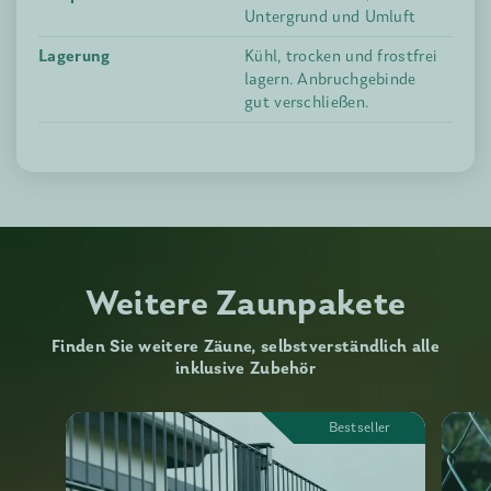
Untergrund und Umluft
Lagerung
Kühl, trocken und frostfrei
lagern. Anbruchgebinde
gut verschließen.
Weitere Zaunpakete
Finden Sie weitere Zäune, selbstverständlich alle
inklusive Zubehör
Bestseller