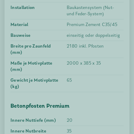
Installation
Baukastensystem (Nut-
und Feder-System)
Material
Premium Zement C35/45
Bauweise
einseitig oder doppelseitig
Breite pro Zaunfeld
2180 inkl. Pfosten
(mm)
Maße je Motivplatte
2000 x 385 x 35
(mm)
Gewicht je Motivplatte
65
(kg)
Betonpfosten Premium
Innere Nuttiefe (mm)
20
Innere Nutbreite
35