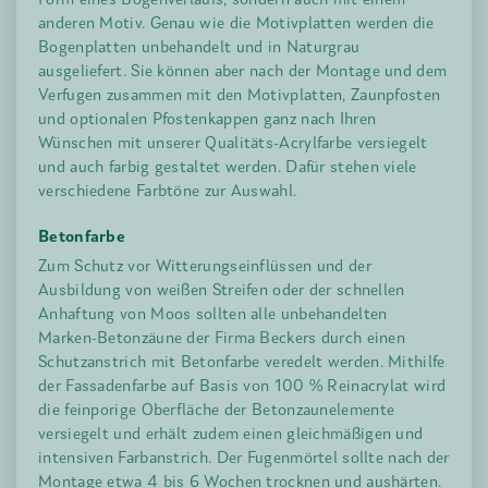
anderen Motiv. Genau wie die Motivplatten werden die
Bogenplatten unbehandelt und in Naturgrau
ausgeliefert. Sie können aber nach der Montage und dem
Verfugen zusammen mit den Motivplatten, Zaunpfosten
und optionalen Pfostenkappen ganz nach Ihren
Wünschen mit unserer Qualitäts-Acrylfarbe versiegelt
und auch farbig gestaltet werden. Dafür stehen viele
verschiedene Farbtöne zur Auswahl.
Betonfarbe
Zum Schutz vor Witterungseinflüssen und der
Ausbildung von weißen Streifen oder der schnellen
Anhaftung von Moos sollten alle unbehandelten
Marken-Betonzäune der Firma Beckers durch einen
Schutzanstrich mit Betonfarbe veredelt werden. Mithilfe
der Fassadenfarbe auf Basis von 100 % Reinacrylat wird
die feinporige Oberfläche der Betonzaunelemente
versiegelt und erhält zudem einen gleichmäßigen und
intensiven Farbanstrich. Der Fugenmörtel sollte nach der
Montage etwa 4 bis 6 Wochen trocknen und aushärten.